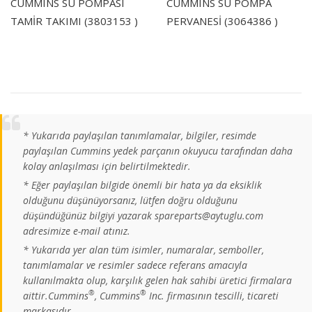
CUMMINS SU POMPASI
CUMMINS SU POMPA
TAMİR TAKIMI (3803153 )
PERVANESİ (3064386 )
* Yukarıda paylaşılan tanımlamalar, bilgiler, resimde
paylaşılan Cummins yedek parçanın okuyucu tarafından daha
kolay anlaşılması için belirtilmektedir.
* Eğer paylaşılan bilgide önemli bir hata ya da eksiklik
olduğunu düşünüyorsanız, lütfen doğru olduğunu
düşündüğünüz bilgiyi yazarak spareparts@aytuglu.com
adresimize e-mail atınız.
* Yukarıda yer alan tüm isimler, numaralar, semboller,
tanımlamalar ve resimler sadece referans amacıyla
kullanılmakta olup, karşılık gelen hak sahibi üretici firmalara
®
®
aittir.Cummins
, Cummins
Inc. firmasının tescilli, ticareti
markasıdır.