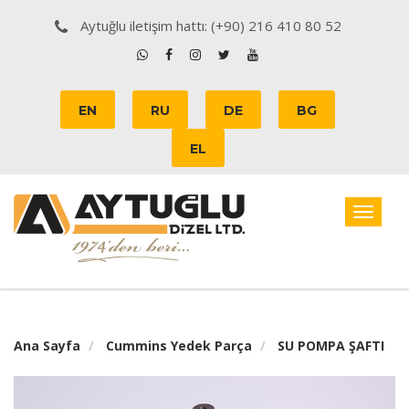
Aytuğlu iletişim hattı: (+90) 216 410 80 52
EN
RU
DE
BG
EL
Toggle
navigat
Ana Sayfa
Cummins Yedek Parça
SU POMPA ŞAFTI